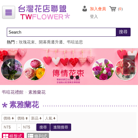
加入會員
(
0
)
登入
搜尋
熱門：
玫瑰花束
、
開幕喬遷升遷
、
弔唁追思
弔唁花禮館
>
素雅蘭花
素雅蘭花
價格
價格
新品
人氣
-
搜尋
進階搜尋
棋盤式
條列式